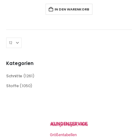
IN DEN WARENKORB
Kategorien
Schnitte
(1261)
Stoffe
(1050)
KUNDENSERVICE
Häufige Fragen / Hilfe
Größentabellen