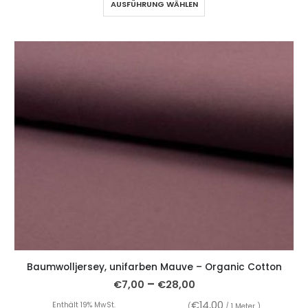
AUSFÜHRUNG WÄHLEN
Baumwolljersey, unifarben Mauve – Organic Cotton
–
€
7,00
€
28,00
€
14,00
Enthält 19% MwSt.
(
/ 1 Meter )