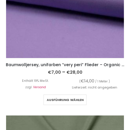
Baumwolljersey, unifarben “very peri” Flieder – Organic Cotton
–
€
7,00
€
28,00
€
14,00
Enthält 19% MwSt.
(
/ 1 Meter )
zzgl.
Versand
Lieferzeit: nicht angegeben
AUSFÜHRUNG WÄHLEN