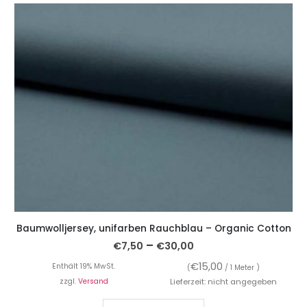
Baumwolljersey, unifarben Rauchblau – Organic Cotton
–
€
7,50
€
30,00
€
15,00
Enthält 19% MwSt.
(
/ 1 Meter )
zzgl.
Versand
Lieferzeit: nicht angegeben