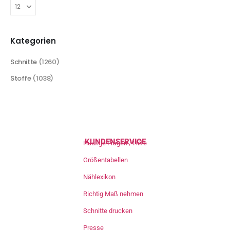
Kategorien
Schnitte
(1260)
Stoffe
(1038)
KUNDENSERVICE
Häufige Fragen / Hilfe
Größentabellen
Nählexikon
Richtig Maß nehmen
Schnitte drucken
Presse