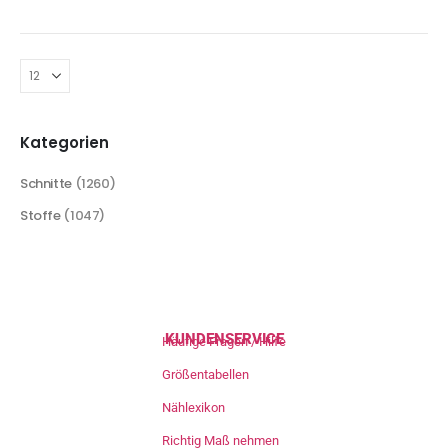
Kategorien
Schnitte
(1260)
Stoffe
(1047)
KUNDENSERVICE
Häufige Fragen / Hilfe
Größentabellen
Nählexikon
Richtig Maß nehmen