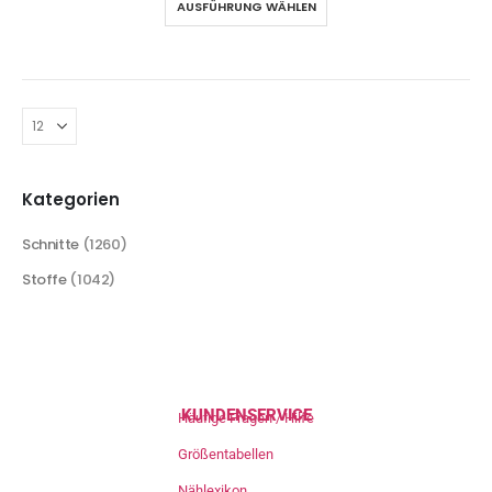
AUSFÜHRUNG WÄHLEN
Kategorien
Schnitte
(1260)
Stoffe
(1042)
KUNDENSERVICE
Häufige Fragen / Hilfe
Größentabellen
Nählexikon