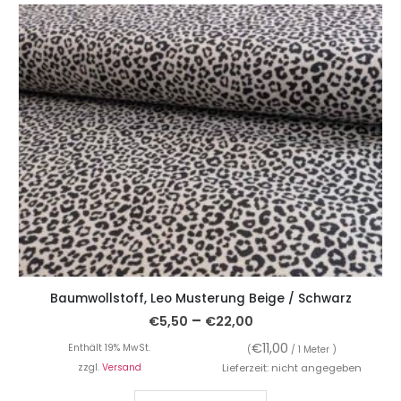
Baumwollstoff, Leo Musterung Beige / Schwarz
–
€
5,50
€
22,00
€
11,00
Enthält 19% MwSt.
(
/ 1 Meter )
zzgl.
Versand
Lieferzeit: nicht angegeben