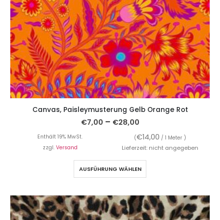
Canvas, Paisleymusterung Gelb Orange Rot
–
€
7,00
€
28,00
€
14,00
Enthält 19% MwSt.
(
/ 1 Meter )
zzgl.
Versand
Lieferzeit: nicht angegeben
AUSFÜHRUNG WÄHLEN