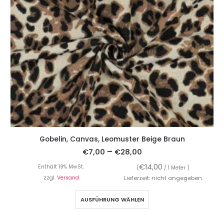
Gobelin, Canvas, Leomuster Beige Braun
–
€
7,00
€
28,00
€
14,00
Enthält 19% MwSt.
(
/ 1 Meter )
zzgl.
Versand
Lieferzeit: nicht angegeben
AUSFÜHRUNG WÄHLEN