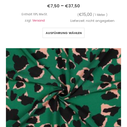
–
€
7,50
€
37,50
€
15,00
Enthält 19% MwSt.
(
/ 1 Meter )
zzgl.
Versand
Lieferzeit: nicht angegeben
AUSFÜHRUNG WÄHLEN