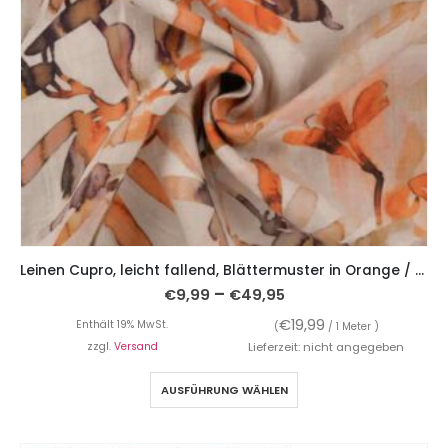
Leinen Cupro, leicht fallend, Blättermuster in Orange / Braun auf Ecru
–
€
9,99
€
49,95
€
19,99
Enthält 19% MwSt.
(
/ 1 Meter )
zzgl.
Versand
Lieferzeit: nicht angegeben
AUSFÜHRUNG WÄHLEN