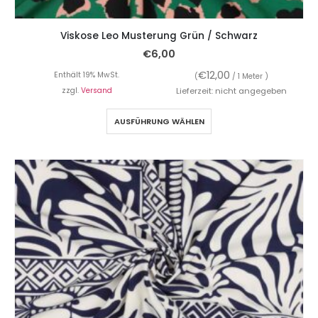
Viskose Leo Musterung Grün / Schwarz
€
6,00
€
12,00
Enthält 19% MwSt.
(
/ 1 Meter )
zzgl.
Versand
Lieferzeit: nicht angegeben
AUSFÜHRUNG WÄHLEN