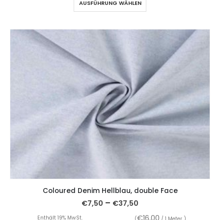
AUSFÜHRUNG WÄHLEN
Coloured Denim Hellblau, double Face
–
€
7,50
€
37,50
€
16,00
Enthält 19% MwSt.
(
/ 1 Meter )