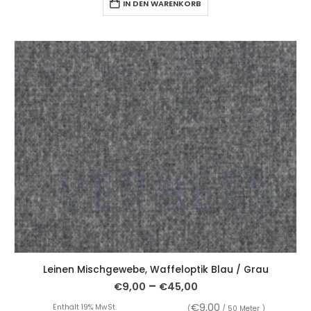
IN DEN WARENKORB
Leinen Mischgewebe, Waffeloptik Blau / Grau
–
€
9,00
€
45,00
€
9,00
Enthält 19% MwSt.
(
/ 50 Meter )