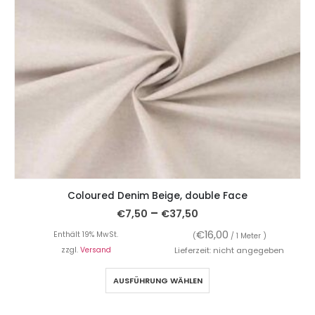
Coloured Denim Beige, double Face
–
€
7,50
€
37,50
€
16,00
Enthält 19% MwSt.
(
/ 1 Meter )
zzgl.
Versand
Lieferzeit: nicht angegeben
AUSFÜHRUNG WÄHLEN