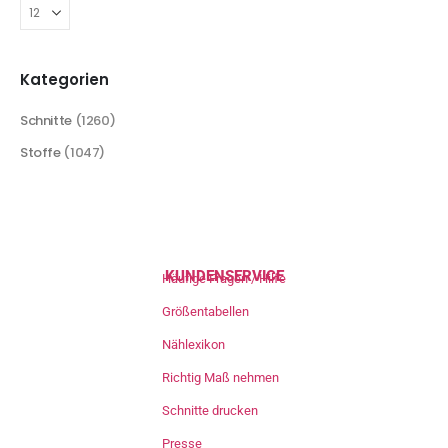
Kategorien
Schnitte
(1260)
Stoffe
(1047)
KUNDENSERVICE
Häufige Fragen / Hilfe
Größentabellen
Nählexikon
Richtig Maß nehmen
Schnitte drucken
Presse