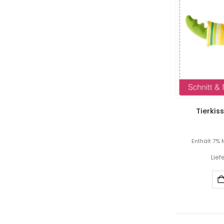
Tierkis
Enthält 7% 
Lief