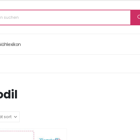
Nählexikon
dil