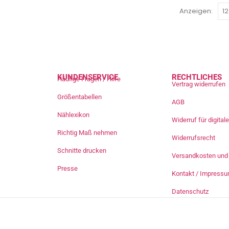
Anzeigen:
KUNDENSERVICE
RECHTLICHES
Häufige Fragen / Hilfe
Vertrag widerrufen
Größentabellen
AGB
Nählexikon
Widerruf für digita
Richtig Maß nehmen
Widerrufsrecht
Schnitte drucken
Versandkosten und 
Presse
Kontakt / Impress
Datenschutz