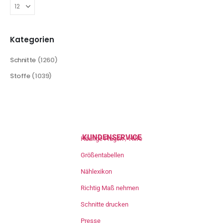
Kategorien
Schnitte
(1260)
Stoffe
(1039)
KUNDENSERVICE
Häufige Fragen / Hilfe
Größentabellen
Nählexikon
Richtig Maß nehmen
Schnitte drucken
Presse