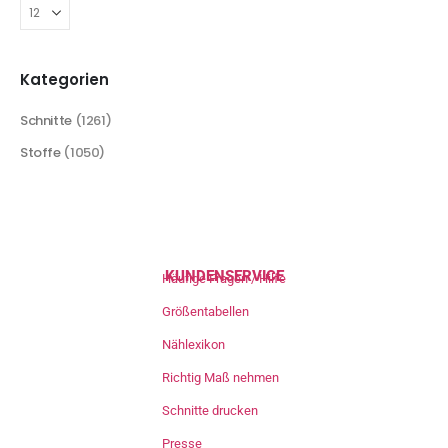
Kategorien
Schnitte
(1261)
Stoffe
(1050)
KUNDENSERVICE
Häufige Fragen / Hilfe
Größentabellen
Nählexikon
Richtig Maß nehmen
Schnitte drucken
Presse