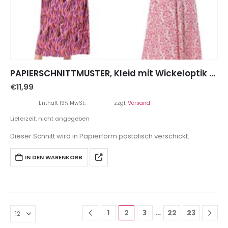
PAPIERSCHNITTMUSTER, Kleid mit Wickeloptik “MARIANNE”, Gr. 158 – Damengr. 46
€
11,99
Enthält 19% MwSt.
zzgl.
Versand
Lieferzeit: nicht angegeben
Dieser Schnitt wird in Papierform postalisch verschickt.
IN DEN WARENKORB
…
1
2
3
22
23