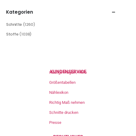
Kategorien
Schnitte
(1260)
Stoffe
(1038)
KUNDENSERVICE
Häufige Fragen / Hilfe
Größentabellen
Nählexikon
Richtig Maß nehmen
Schnitte drucken
Presse