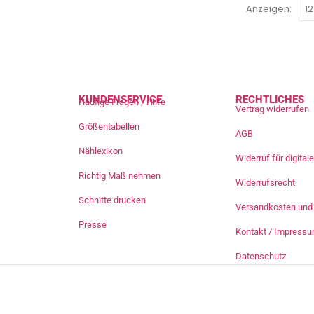
Anzeigen:
KUNDENSERVICE
RECHTLICHES
Häufige Fragen / Hilfe
Vertrag widerrufen
Größentabellen
AGB
Nählexikon
Widerruf für digita
Richtig Maß nehmen
Widerrufsrecht
Schnitte drucken
Versandkosten und 
Presse
Kontakt / Impress
Datenschutz