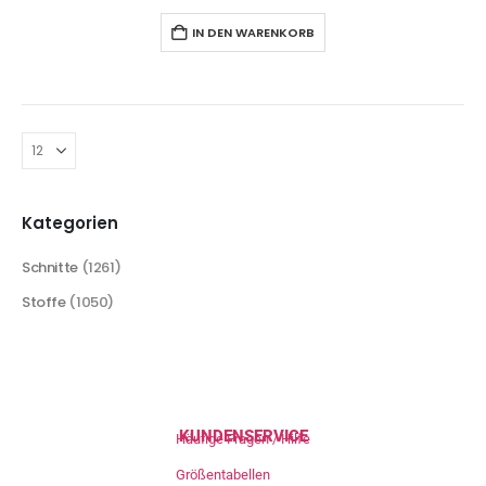
IN DEN WARENKORB
Kategorien
Schnitte
(1261)
Stoffe
(1050)
KUNDENSERVICE
Häufige Fragen / Hilfe
Größentabellen