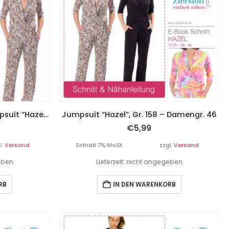
PAPIERSCHNITTMUSTER, Jumpsuit “Hazel”, Gr. 158 – Damengr. 46
Jumpsuit “Hazel”, Gr. 158 – Damengr. 46
€
5,99
l.
Versand
Enthält 7% MwSt.
zzgl.
Versand
geben
Lieferzeit: nicht angegeben
RB
IN DEN WARENKORB