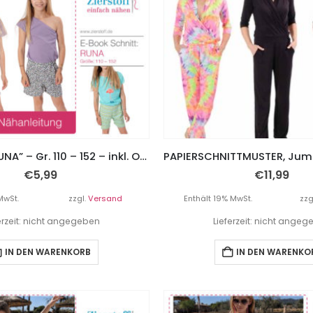
Jumpsuit “RUNA” – Gr. 110 – 152 – inkl. Oneshoulder
€
5,99
€
11,99
MwSt.
zzgl.
Versand
Enthält 19% MwSt.
zzg
erzeit: nicht angegeben
Lieferzeit: nicht ange
IN DEN WARENKORB
IN DEN WARENKO