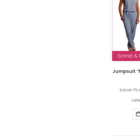
Jumpsuit “M
Enthält 7% 
Lief