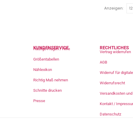
Anzeigen:
KUNDENSERVICE
RECHTLICHES
Häufige Fragen / Hilfe
Vertrag widerrufen
Größentabellen
AGB
Nählexikon
Widerruf für digita
Richtig Maß nehmen
Widerrufsrecht
Schnitte drucken
Versandkosten und 
Presse
Kontakt / Impress
Datenschutz