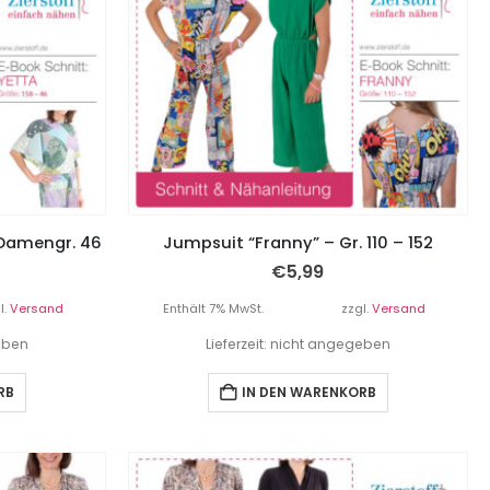
 Damengr. 46
Jumpsuit “Franny” – Gr. 110 – 152
€
5,99
l.
Versand
Enthält 7% MwSt.
zzgl.
Versand
geben
Lieferzeit: nicht angegeben
RB
IN DEN WARENKORB