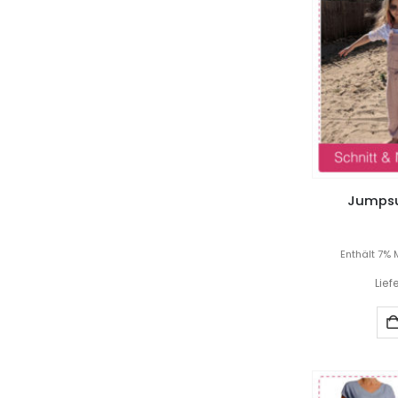
Jumpsui
Enthält 7% 
Lief