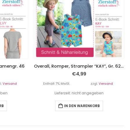
 Damengr. 46
Overall, Romper, Strampler “KAY”, Gr. 62 – 104
€
4,99
l.
Versand
Enthält 7% MwSt.
zzgl.
Versand
geben
Lieferzeit: nicht angegeben
RB
IN DEN WARENKORB