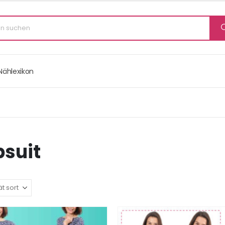
Nählexikon
suit