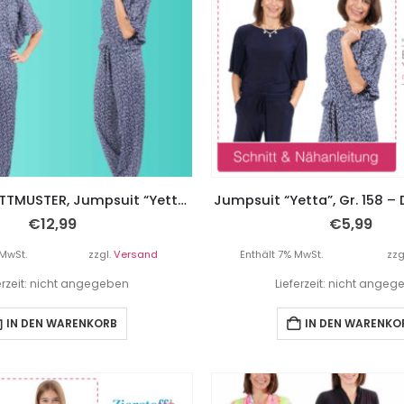
PAPIERSCHNITTMUSTER, Jumpsuit “Yetta”, Gr. 158 – Damengr. 46
Jumpsuit “Yetta”, Gr. 158 –
€
12,99
€
5,99
 MwSt.
zzgl.
Versand
Enthält 7% MwSt.
zzg
erzeit: nicht angegeben
Lieferzeit: nicht ange
IN DEN WARENKORB
IN DEN WARENKO