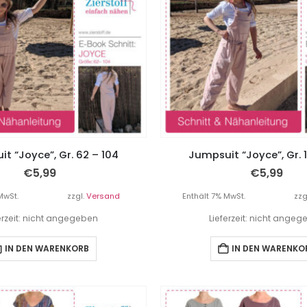
t “Joyce”, Gr. 62 – 104
Jumpsuit “Joyce”, Gr. 1
€
5,99
€
5,99
MwSt.
zzgl.
Versand
Enthält 7% MwSt.
zzg
erzeit: nicht angegeben
Lieferzeit: nicht ange
IN DEN WARENKORB
IN DEN WARENKO