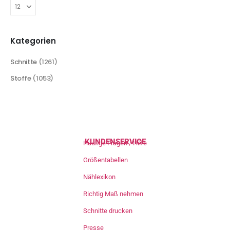
Kategorien
Schnitte
(1261)
Stoffe
(1053)
KUNDENSERVICE
Häufige Fragen / Hilfe
Größentabellen
Nählexikon
Richtig Maß nehmen
Schnitte drucken
Presse