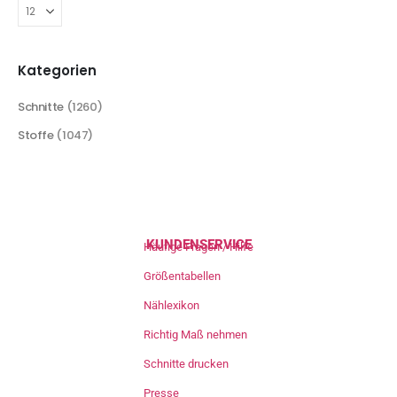
Kategorien
Schnitte
(1260)
Stoffe
(1047)
KUNDENSERVICE
Häufige Fragen / Hilfe
Größentabellen
Nählexikon
Richtig Maß nehmen
Schnitte drucken
Presse