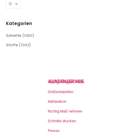
Kategorien
Schnitte
(1260)
Stoffe
(1042)
KUNDENSERVICE
Häufige Fragen / Hilfe
Größentabellen
Nählexikon
Richtig Maß nehmen
Schnitte drucken
Presse