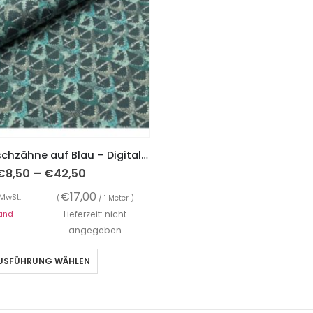
Jersey, Haifischzähne auf Blau – Digitaldruck
–
€
8,50
€
42,50
€
17,00
 MwSt.
(
/ 1 Meter )
and
Lieferzeit: nicht
angegeben
USFÜHRUNG WÄHLEN