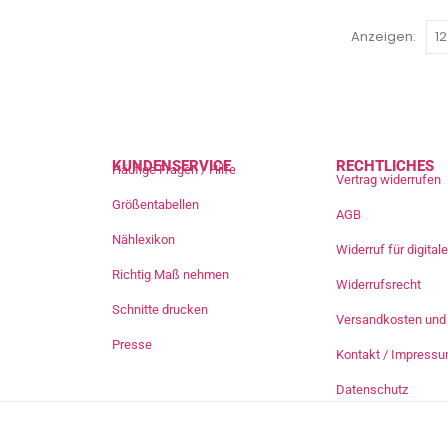
Anzeigen:
KUNDENSERVICE
RECHTLICHES
Häufige Fragen / Hilfe
Vertrag widerrufen
Größentabellen
AGB
Nählexikon
Widerruf für digita
Richtig Maß nehmen
Widerrufsrecht
Schnitte drucken
Versandkosten und 
Presse
Kontakt / Impress
Datenschutz