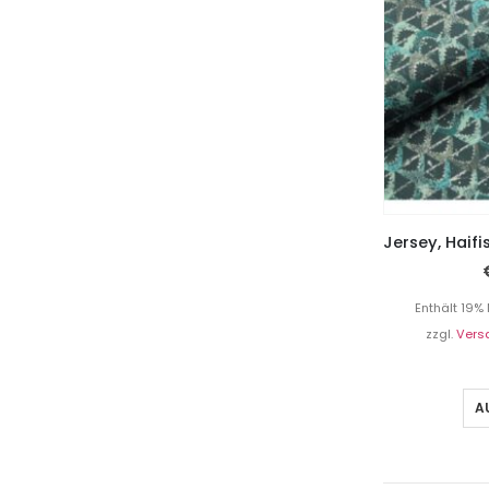
Enthält 19%
zzgl.
Vers
A