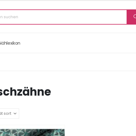
Nählexikon
ischzähne