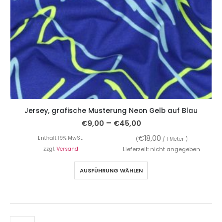
Jersey, grafische Musterung Neon Gelb auf Blau
–
€
9,00
€
45,00
€
18,00
Enthält 19% MwSt.
(
/ 1 Meter )
zzgl.
Versand
Lieferzeit: nicht angegeben
AUSFÜHRUNG WÄHLEN