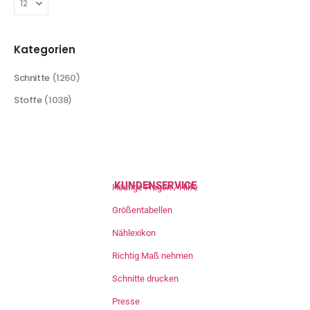
Kategorien
Schnitte
(1260)
Stoffe
(1038)
KUNDENSERVICE
Häufige Fragen / Hilfe
Größentabellen
Nählexikon
Richtig Maß nehmen
Schnitte drucken
Presse