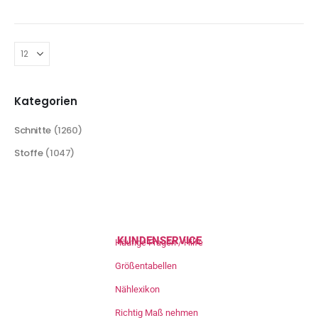
Kategorien
Schnitte
(1260)
Stoffe
(1047)
KUNDENSERVICE
Häufige Fragen / Hilfe
Größentabellen
Nählexikon
Richtig Maß nehmen