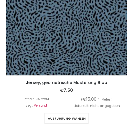
Jersey, geometrische Musterung Blau
€
7,50
€
15,00
Enthält 19% MwSt.
(
/ 1 Meter )
zzgl.
Versand
Lieferzeit: nicht angegeben
AUSFÜHRUNG WÄHLEN