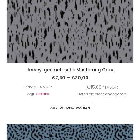
Jersey, geometrische Musterung Grau
–
€
7,50
€
30,00
€
15,00
Enthält 19% MwSt.
(
/ 1 Meter )
zzgl.
Versand
Lieferzeit: nicht angegeben
AUSFÜHRUNG WÄHLEN