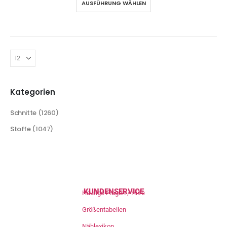
AUSFÜHRUNG WÄHLEN
Kategorien
Schnitte
(1260)
Stoffe
(1047)
KUNDENSERVICE
Häufige Fragen / Hilfe
Größentabellen
Nählexikon