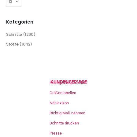
Kategorien
Schnitte
(1260)
Stoffe
(1042)
KUNDENSERVICE
Häufige Fragen / Hilfe
Größentabellen
Nählexikon
Richtig Maß nehmen
Schnitte drucken
Presse