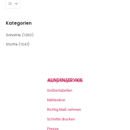
Kategorien
Schnitte
(1260)
Stoffe
(1041)
KUNDENSERVICE
Häufige Fragen / Hilfe
Größentabellen
Nählexikon
Richtig Maß nehmen
Schnitte drucken
Presse