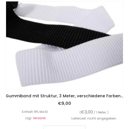
Gummiband mit Struktur, 3 Meter, verschiedene Farben – 5 cm breit
€
9,00
€
3,00
Enthält 19% MwSt.
(
/ 1 Meter )
zzgl.
Versand
Lieferzeit: nicht angegeben