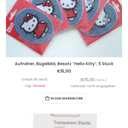
Aufnäher, Bügelbild, Besatz “Hello Kitty”, 5 Stück
€
15,00
€
15,00
Enthält 19% MwSt.
(
/ st m )
zzgl.
Versand
Lieferzeit: nicht angegeben
IN DEN WARENKORB