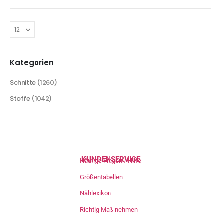
Kategorien
Schnitte
(1260)
Stoffe
(1042)
KUNDENSERVICE
Häufige Fragen / Hilfe
Größentabellen
Nählexikon
Richtig Maß nehmen