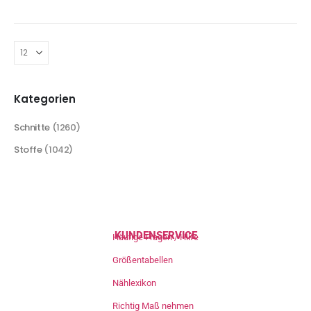
Kategorien
Schnitte
(1260)
Stoffe
(1042)
KUNDENSERVICE
Häufige Fragen / Hilfe
Größentabellen
Nählexikon
Richtig Maß nehmen