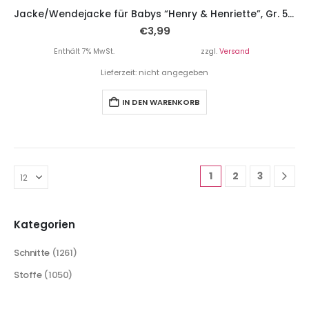
Jacke/Wendejacke für Babys “Henry & Henriette”, Gr. 50 – 80
€
3,99
Enthält 7% MwSt.
zzgl.
Versand
Lieferzeit: nicht angegeben
IN DEN WARENKORB
1
2
3
Kategorien
Schnitte
(1261)
Stoffe
(1050)