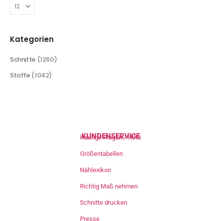
Kategorien
Schnitte
(1260)
Stoffe
(1042)
KUNDENSERVICE
Häufige Fragen / Hilfe
Größentabellen
Nählexikon
Richtig Maß nehmen
Schnitte drucken
Presse