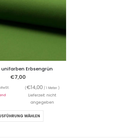
, unifarben Erbsengrün
€
7,00
€
14,00
 MwSt.
(
/ 1 Meter )
and
Lieferzeit: nicht
angegeben
USFÜHRUNG WÄHLEN