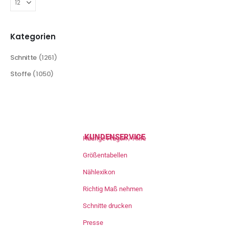
Kategorien
Schnitte
(1261)
Stoffe
(1050)
KUNDENSERVICE
Häufige Fragen / Hilfe
Größentabellen
Nählexikon
Richtig Maß nehmen
Schnitte drucken
Presse