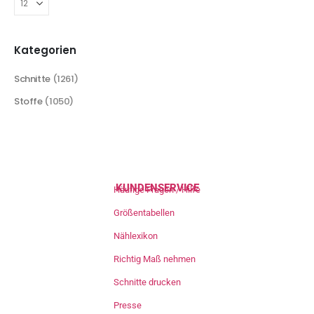
Kategorien
Schnitte
(1261)
Stoffe
(1050)
KUNDENSERVICE
Häufige Fragen / Hilfe
Größentabellen
Nählexikon
Richtig Maß nehmen
Schnitte drucken
Presse