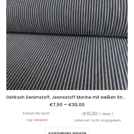
Oshkosh Denimstoff, Jeansstoff Marine mit weißen Streifen
–
€
7,50
€
30,00
€
15,00
Enthält 19% MwSt.
(
/ 1 Meter )
zzgl.
Versand
Lieferzeit: nicht angegeben
AUSFÜHRUNG WÄHLEN