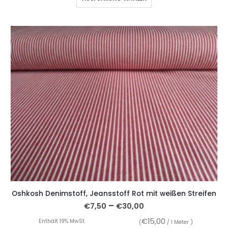
Oshkosh Denimstoff, Jeansstoff Rot mit weißen Streifen
–
€
7,50
€
30,00
€
15,00
Enthält 19% MwSt.
(
/ 1 Meter )