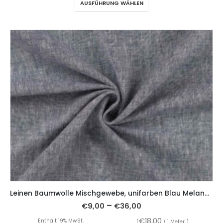
AUSFÜHRUNG WÄHLEN
Leinen Baumwolle Mischgewebe, unifarben Blau Melange
–
€
9,00
€
36,00
€
18,00
Enthält 19% MwSt.
(
/ 1 Meter )