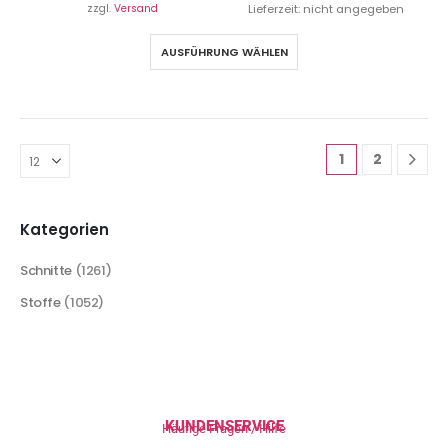
zzgl.
Versand
Lieferzeit: nicht angegeben
AUSFÜHRUNG WÄHLEN
1
2
Kategorien
Schnitte
(1261)
Stoffe
(1052)
KUNDENSERVICE
Häufige Fragen / Hilfe