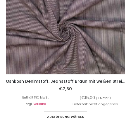
Oshkosh Denimstoff, Jeansstoff Braun mit weißen Streifen
€
7,50
€
15,00
Enthält 19% MwSt.
(
/ 1 Meter )
zzgl.
Versand
Lieferzeit: nicht angegeben
AUSFÜHRUNG WÄHLEN