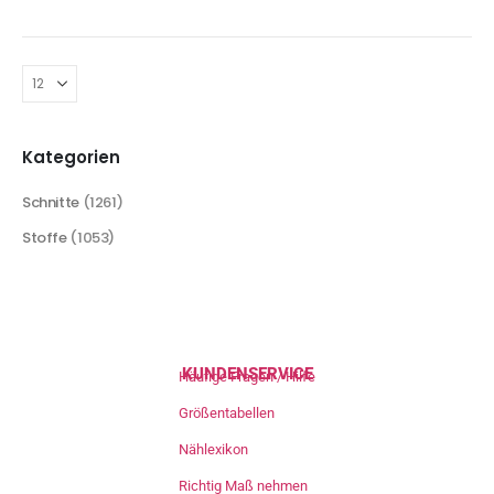
Kategorien
Schnitte
(1261)
Stoffe
(1053)
KUNDENSERVICE
Häufige Fragen / Hilfe
Größentabellen
Nählexikon
Richtig Maß nehmen