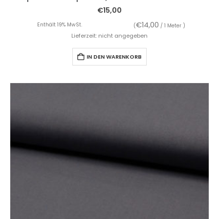
€
15,00
€
14,00
Enthält 19% MwSt.
(
/ 1 Meter )
Lieferzeit: nicht angegeben
IN DEN WARENKORB