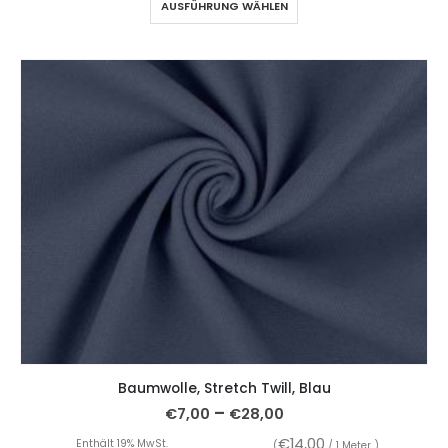
AUSFÜHRUNG WÄHLEN
Baumwolle, Stretch Twill, Blau
–
€
7,00
€
28,00
€
14,00
Enthält 19% MwSt.
(
/ 1 Meter )