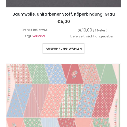
Baumwolle, unifarbener Stoff, Köperbindung, Grau
€
5,00
€
10,00
Enthält 19% MwSt.
(
/ 1 Meter )
zzgl.
Versand
Lieferzeit: nicht angegeben
AUSFÜHRUNG WÄHLEN