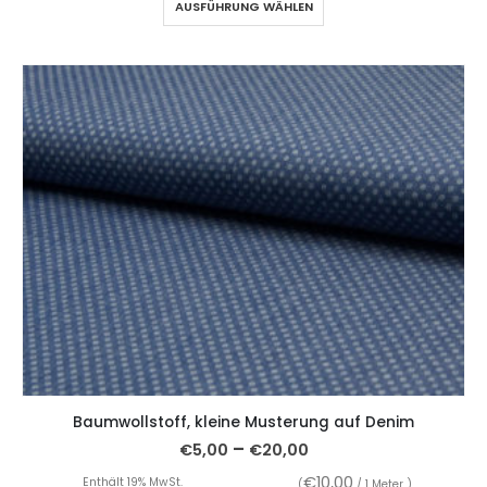
AUSFÜHRUNG WÄHLEN
Baumwollstoff, kleine Musterung auf Denim
–
€
5,00
€
20,00
€
10,00
Enthält 19% MwSt.
(
/ 1 Meter )