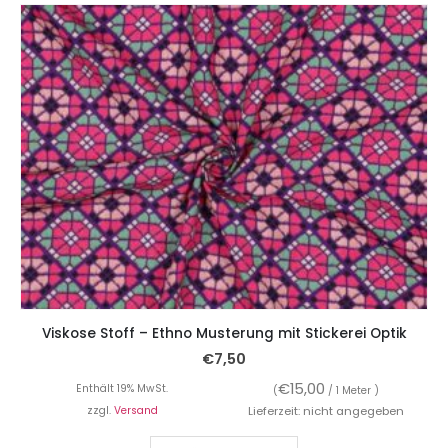
Viskose Stoff – Ethno Musterung mit Stickerei Optik
€
7,50
€
15,00
Enthält 19% MwSt.
(
/ 1 Meter )
zzgl.
Versand
Lieferzeit: nicht angegeben