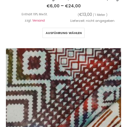
–
€
6,00
€
24,00
€
13,00
Enthält 19% MwSt.
(
/ 1 Meter )
zzgl.
Versand
Lieferzeit: nicht angegeben
AUSFÜHRUNG WÄHLEN