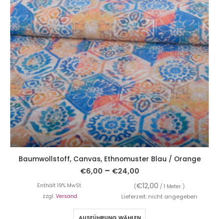
Baumwollstoff, Canvas, Ethnomuster Blau / Orange
–
€
6,00
€
24,00
€
12,00
Enthält 19% MwSt.
(
/ 1 Meter )
zzgl.
Versand
Lieferzeit: nicht angegeben
AUSFÜHRUNG WÄHLEN