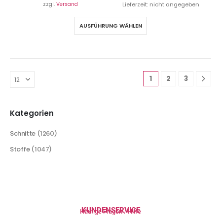
zzgl.
Versand
Lieferzeit: nicht angegeben
AUSFÜHRUNG WÄHLEN
1
2
3
Kategorien
Schnitte
(1260)
Stoffe
(1047)
KUNDENSERVICE
Häufige Fragen / Hilfe