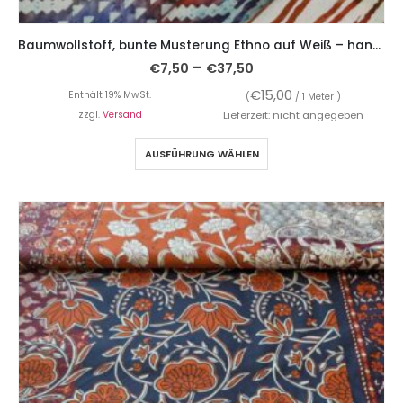
Baumwollstoff, bunte Musterung Ethno auf Weiß – handgebatikt!
–
€
7,50
€
37,50
€
15,00
Enthält 19% MwSt.
(
/ 1 Meter )
zzgl.
Versand
Lieferzeit: nicht angegeben
AUSFÜHRUNG WÄHLEN