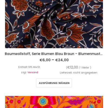
Baumwollstoff, Serie Blumen Blau Braun – Blumenmusterung
–
€
6,00
€
24,00
€
12,00
Enthält 19% MwSt.
(
/ 1 Meter )
zzgl.
Versand
Lieferzeit: nicht angegeben
AUSFÜHRUNG WÄHLEN