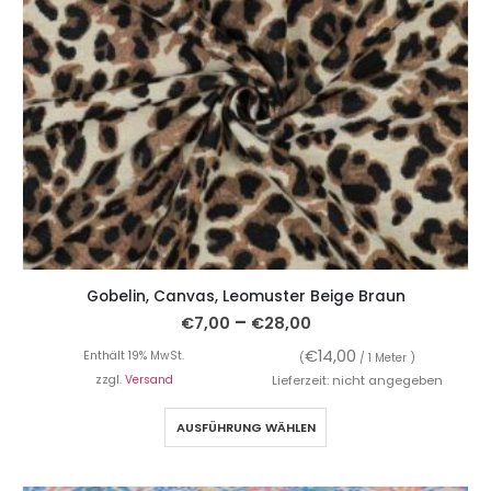
Gobelin, Canvas, Leomuster Beige Braun
–
€
7,00
€
28,00
€
14,00
Enthält 19% MwSt.
(
/ 1 Meter )
zzgl.
Versand
Lieferzeit: nicht angegeben
AUSFÜHRUNG WÄHLEN