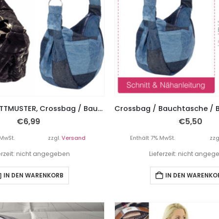
PAPIERSCHNITTMUSTER, Crossbag / Bauchtasche / Beuteltasche / Tasche “Tille” – 2 Größen
€
6,99
€
5,50
 MwSt.
zzgl.
Versand
Enthält 7% MwSt.
zzg
erzeit: nicht angegeben
Lieferzeit: nicht ange
IN DEN WARENKORB
IN DEN WARENKO