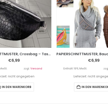
PAPIERSCHNITTMUSTER, Crossbag – Tasche, “TARIKA” – 3 Größen
€
6,99
€
6,99
 MwSt.
zzgl.
Versand
Enthält 19% MwSt.
zzg
erzeit: nicht angegeben
Lieferzeit: nicht ange
IN DEN WARENKORB
IN DEN WARENKO