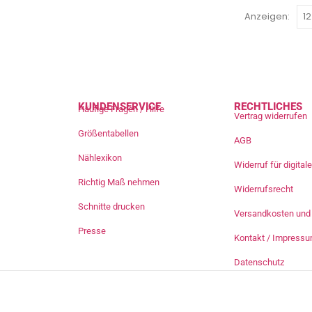
Anzeigen:
KUNDENSERVICE
RECHTLICHES
Häufige Fragen / Hilfe
Vertrag widerrufen
Größentabellen
AGB
Nählexikon
Widerruf für digita
Richtig Maß nehmen
Widerrufsrecht
Schnitte drucken
Versandkosten und 
Presse
Kontakt / Impress
Datenschutz