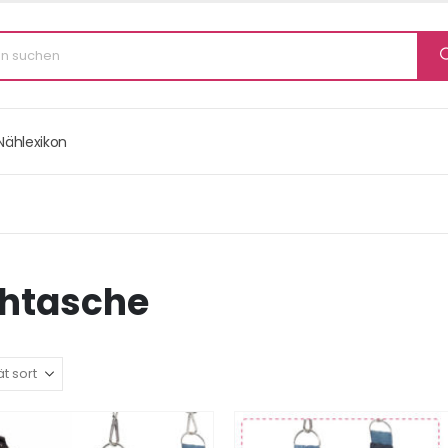
Nählexikon
htasche