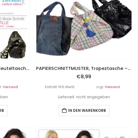
Crossbag / Bauchtasche / Beuteltasche / Tasche “Tille” – 2 Größen
PAPIERSCHNITTMUSTER, Trapeztasche – Tasche, “YALENE” – 3 Varianten
€
8,99
l.
Versand
Enthält 19% MwSt.
zzgl.
Versand
geben
Lieferzeit: nicht angegeben
RB
IN DEN WARENKORB