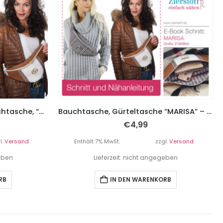
PAPIERSCHNITTMUSTER, Bauchtasche, “MARISA” – 2 Größen
Bauchtasche, Gürteltasche “MARISA” – 2 Größen
€
4,99
l.
Versand
Enthält 7% MwSt.
zzgl.
Versand
geben
Lieferzeit: nicht angegeben
RB
IN DEN WARENKORB