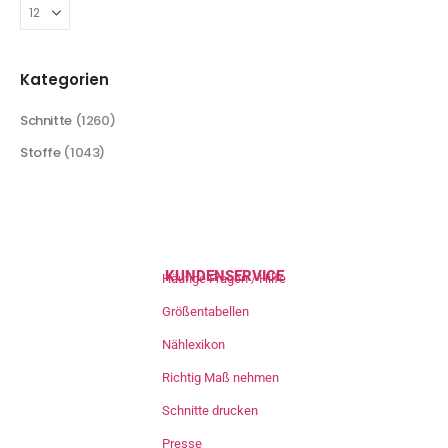
Kategorien
Schnitte
(1260)
Stoffe
(1043)
KUNDENSERVICE
Häufige Fragen / Hilfe
Größentabellen
Nählexikon
Richtig Maß nehmen
Schnitte drucken
Presse