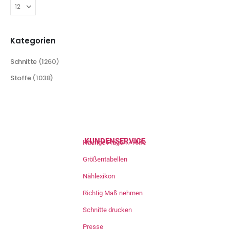
Kategorien
Schnitte
(1260)
Stoffe
(1038)
KUNDENSERVICE
Häufige Fragen / Hilfe
Größentabellen
Nählexikon
Richtig Maß nehmen
Schnitte drucken
Presse