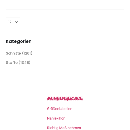
Kategorien
Schnitte
(1261)
Stoffe
(1048)
KUNDENSERVICE
Häufige Fragen / Hilfe
Größentabellen
Nählexikon
Richtig Maß nehmen