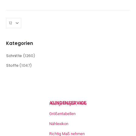
Kategorien
Schnitte
(1260)
Stoffe
(1047)
KUNDENSERVICE
Häufige Fragen / Hilfe
Größentabellen
Nählexikon
Richtig Maß nehmen