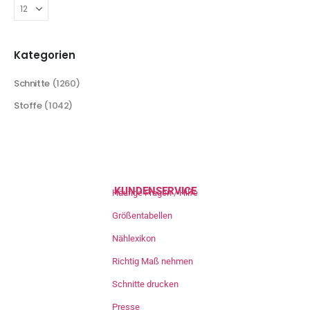
Kategorien
Schnitte
(1260)
Stoffe
(1042)
KUNDENSERVICE
Häufige Fragen / Hilfe
Größentabellen
Nählexikon
Richtig Maß nehmen
Schnitte drucken
Presse