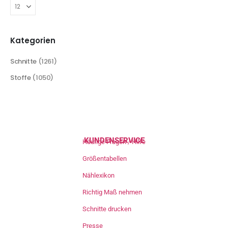
Kategorien
Schnitte
(1261)
Stoffe
(1050)
KUNDENSERVICE
Häufige Fragen / Hilfe
Größentabellen
Nählexikon
Richtig Maß nehmen
Schnitte drucken
Presse