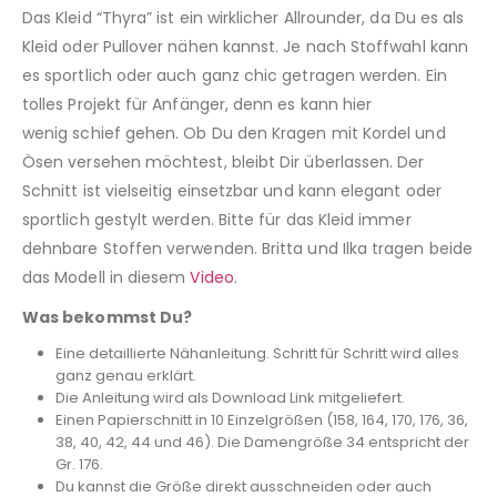
Das Kleid “Thyra” ist ein wirklicher Allrounder, da Du es als
Kleid oder Pullover nähen kannst. Je nach Stoffwahl kann
es sportlich oder auch ganz chic getragen werden. Ein
tolles Projekt für Anfänger, denn es kann hier
wenig schief gehen. Ob Du den Kragen mit Kordel und
Ösen versehen möchtest, bleibt Dir überlassen. Der
Schnitt ist vielseitig einsetzbar und kann elegant oder
sportlich gestylt werden. Bitte für das Kleid immer
dehnbare Stoffen verwenden. Britta und Ilka tragen beide
das Modell in diesem
Video
.
Was bekommst Du?
Eine detaillierte Nähanleitung. Schritt für Schritt wird alles
ganz genau erklärt.
Die Anleitung wird als Download Link mitgeliefert.
Einen Papierschnitt in 10 Einzelgrößen (158, 164, 170, 176, 36,
38, 40, 42, 44 und 46). Die Damengröße 34 entspricht der
Gr. 176.
Du kannst die Größe direkt ausschneiden oder auch