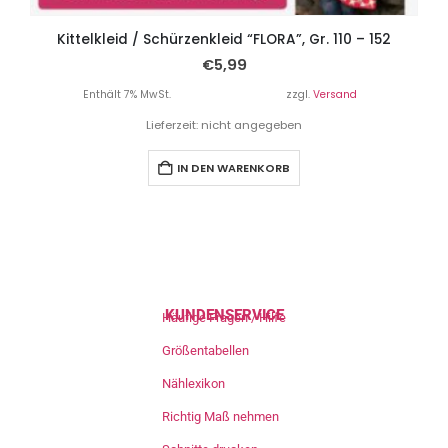
Kittelkleid / Schürzenkleid “FLORA”, Gr. 110 – 152
€
5,99
Enthält 7% MwSt.
zzgl.
Versand
Lieferzeit: nicht angegeben
IN DEN WARENKORB
KUNDENSERVICE
Häufige Fragen / Hilfe
Größentabellen
Nählexikon
Richtig Maß nehmen