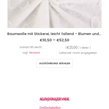
Baumwolle mit Stickerei, leicht fallend – Blumen und Schmetterlinge
–
€
10,50
€
52,50
€
21,00
Enthält 19% MwSt.
(
/ 1 Meter )
zzgl.
Versand
Lieferzeit: nicht angegeben
AUSFÜHRUNG WÄHLEN
KUNDENSERVICE
Häufige Fragen / Hilfe
Größentabellen