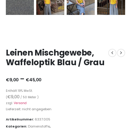
Leinen Mischgewebe,
Waffeloptik Blau / Grau
–
€
9,00
€
45,00
Enthält 19% MwSt.
€
9,00
(
/ 50 Meter )
zzgl.
Versand
Lieferzeit: nicht angegeben
Artikelnummer:
6337.005
Kategorien:
Damenstoffe
,