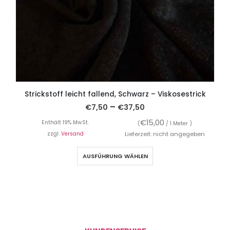
Strickstoff leicht fallend, Schwarz – Viskosestrick
B
–
€
7,50
€
37,50
€
15,00
Enthält 19% MwSt.
(
/ 1 Meter )
zzgl.
Versand
Lieferzeit: nicht angegeben
AUSFÜHRUNG WÄHLEN