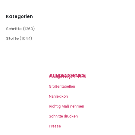
Kategorien
Schnitte
(1260)
Stoffe
(1044)
KUNDENSERVICE
Häufige Fragen / Hilfe
Größentabellen
Nählexikon
Richtig Maß nehmen
Schnitte drucken
Presse