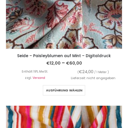
Seide – Paisleyblumen auf Mint – Digitaldruck
–
€
12,00
€
60,00
€
24,00
Enthält 19% MwSt.
(
/ 1 Meter )
zzgl.
Versand
Lieferzeit: nicht angegeben
AUSFÜHRUNG WÄHLEN