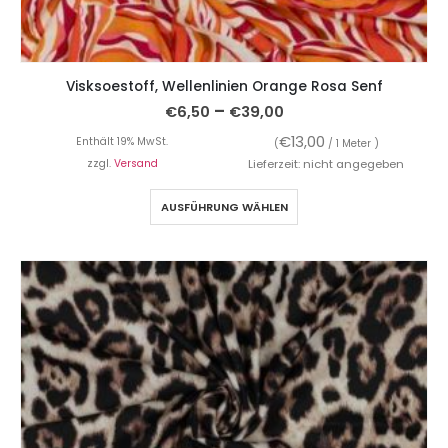
Visksoestoff, Wellenlinien Orange Rosa Senf
–
€
6,50
€
39,00
€
13,00
Enthält 19% MwSt.
(
/ 1 Meter )
zzgl.
Versand
Lieferzeit: nicht angegeben
AUSFÜHRUNG WÄHLEN