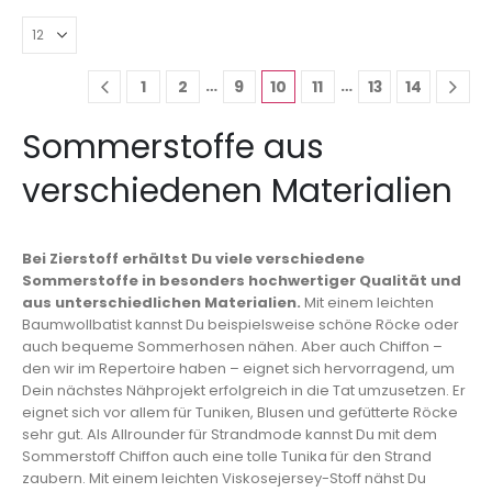
…
…
1
2
9
10
11
13
14
Sommerstoffe aus
verschiedenen Materialien
Bei Zierstoff erhältst Du viele verschiedene
Sommerstoffe in besonders hochwertiger Qualität und
aus unterschiedlichen Materialien.
Mit einem leichten
Baumwollbatist kannst Du beispielsweise schöne Röcke oder
auch bequeme Sommerhosen nähen. Aber auch Chiffon –
den wir im Repertoire haben – eignet sich hervorragend, um
Dein nächstes Nähprojekt erfolgreich in die Tat umzusetzen. Er
eignet sich vor allem für Tuniken, Blusen und gefütterte Röcke
sehr gut. Als Allrounder für Strandmode kannst Du mit dem
Sommerstoff Chiffon auch eine tolle Tunika für den Strand
zaubern. Mit einem leichten Viskosejersey-Stoff nähst Du