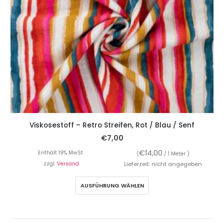
Viskosestoff – Retro Streifen, Rot / Blau / Senf
€
7,00
€
14,00
Enthält 19% MwSt.
(
/ 1 Meter )
zzgl.
Versand
Lieferzeit: nicht angegeben
AUSFÜHRUNG WÄHLEN