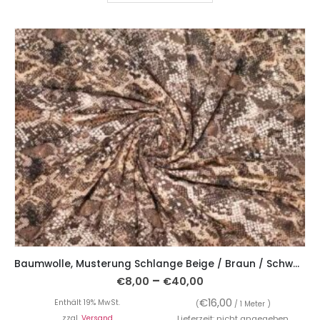
Baumwolle, Musterung Schlange Beige / Braun / Schwarz
–
€
8,00
€
40,00
€
16,00
Enthält 19% MwSt.
(
/ 1 Meter )
zzgl.
Versand
Lieferzeit: nicht angegeben