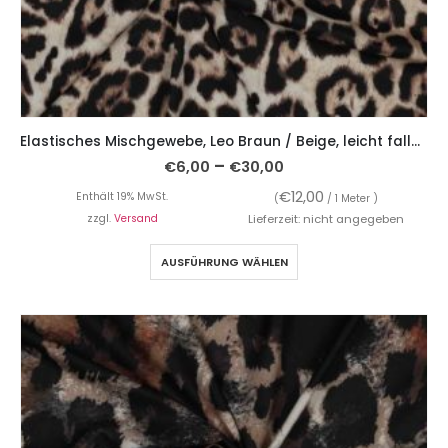
Elastisches Mischgewebe, Leo Braun / Beige, leicht fallend
–
€
6,00
€
30,00
€
12,00
Enthält 19% MwSt.
(
/ 1 Meter )
zzgl.
Versand
Lieferzeit: nicht angegeben
AUSFÜHRUNG WÄHLEN