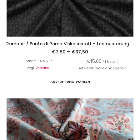
Romanit / Punta di Roma Viskosestoff – Leomusterung Grau
–
€
7,50
€
37,50
€
15,00
Enthält 19% MwSt.
(
/ 1 Meter )
zzgl.
Versand
Lieferzeit: nicht angegeben
AUSFÜHRUNG WÄHLEN