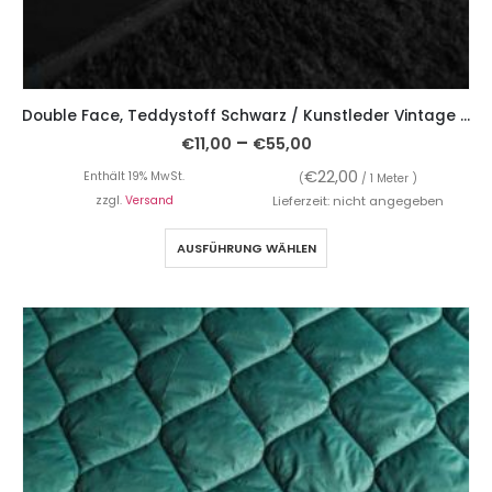
Double Face, Teddystoff Schwarz / Kunstleder Vintage Optik
–
€
11,00
€
55,00
€
22,00
Enthält 19% MwSt.
(
/ 1 Meter )
zzgl.
Versand
Lieferzeit: nicht angegeben
AUSFÜHRUNG WÄHLEN