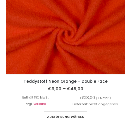
Teddystoff Neon Orange – Double Face
–
€
9,00
€
45,00
€
18,00
Enthält 19% MwSt.
(
/ 1 Meter )
zzgl.
Versand
Lieferzeit: nicht angegeben
AUSFÜHRUNG WÄHLEN