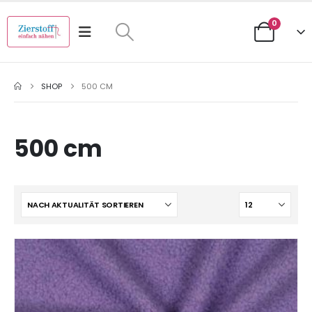
0
SHOP
500 CM
500 cm