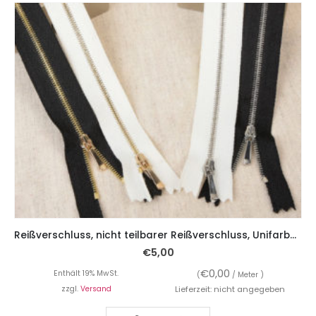
Reißverschluss, nicht teilbarer Reißverschluss, Unifarben mit feinen silbernen Zähnchen, 30 cm
€
5,00
€
0,00
Enthält 19% MwSt.
(
/ Meter )
zzgl.
Versand
Lieferzeit: nicht angegeben