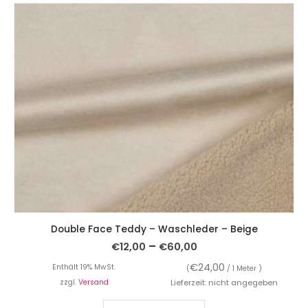
Double Face Teddy – Waschleder – Beige
–
€
12,00
€
60,00
€
24,00
Enthält 19% MwSt.
(
/ 1 Meter )
zzgl.
Versand
Lieferzeit: nicht angegeben