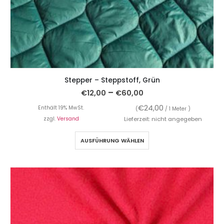
Stepper – Steppstoff, Grün
–
€
12,00
€
60,00
€
24,00
Enthält 19% MwSt.
(
/ 1 Meter )
zzgl.
Versand
Lieferzeit: nicht angegeben
AUSFÜHRUNG WÄHLEN