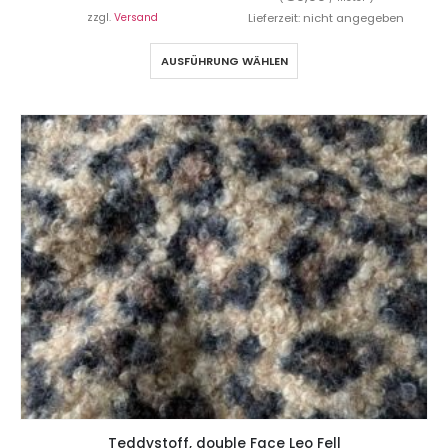
zzgl.
Versand
Lieferzeit: nicht angegeben
AUSFÜHRUNG WÄHLEN
Teddystoff, double Face Leo Fell