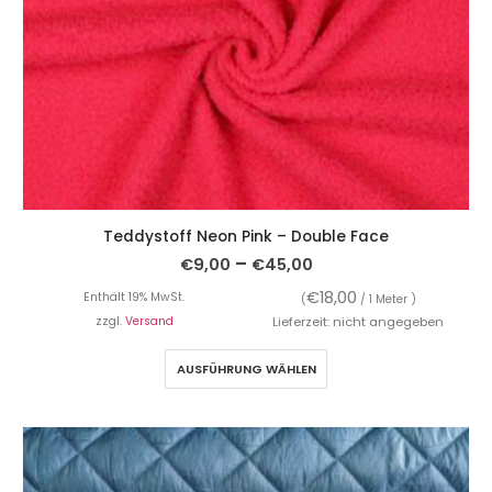
Teddystoff Neon Pink – Double Face
–
€
9,00
€
45,00
€
18,00
Enthält 19% MwSt.
(
/ 1 Meter )
zzgl.
Versand
Lieferzeit: nicht angegeben
AUSFÜHRUNG WÄHLEN