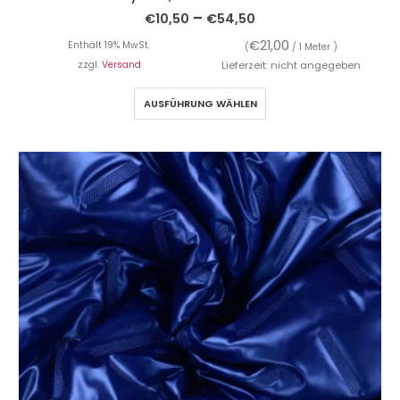
–
€
10,50
€
54,50
€
21,00
Enthält 19% MwSt.
(
/ 1 Meter )
zzgl.
Versand
Lieferzeit: nicht angegeben
AUSFÜHRUNG WÄHLEN