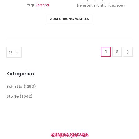
zzgl.
Versand
Lieferzeit: nicht angegeben
AUSFÜHRUNG WÄHLEN
1
2
Kategorien
Schnitte
(1260)
Stoffe
(1042)
KUNDENSERVICE
Häufige Fragen / Hilfe