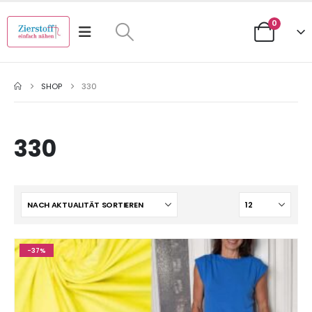
0
SHOP
330
330
-37%