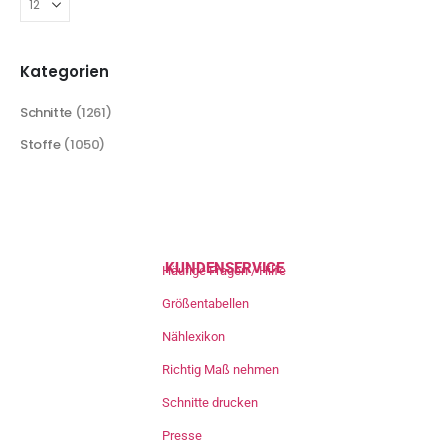
Kategorien
Schnitte
(1261)
Stoffe
(1050)
KUNDENSERVICE
Häufige Fragen / Hilfe
Größentabellen
Nählexikon
Richtig Maß nehmen
Schnitte drucken
Presse