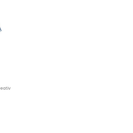
Schnittmuster Bluse Justine, Rock Gi
28
Sweta von Livanellchen hat für ihre 3 bezaub
Mai
read more
eativ