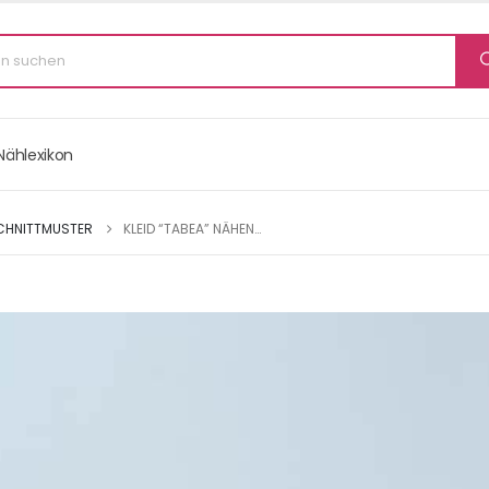
Nählexikon
CHNITTMUSTER
KLEID “TABEA” NÄHEN…