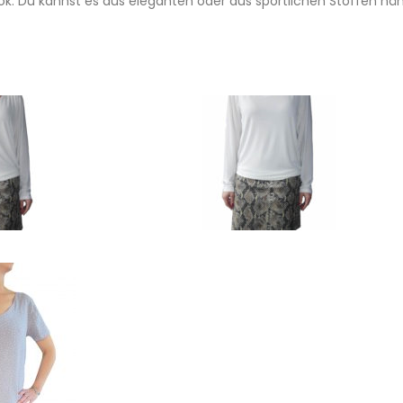
. Du kannst es aus eleganten oder aus sportlichen Stoffen näh